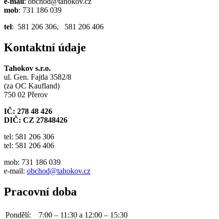
e-mail
: obchod@tahokov.cz
mob
: 731 186 039
tel
: 581 206 306, 581 206 406
Kontaktní údaje
Tahokov s.r.o.
ul. Gen. Fajtla 3582/8
(za OC Kaufland)
750 02 Přerov
IČ: 278 48 426
DIČ: CZ 27848426
tel: 581 206 306
tel: 581 206 406
mob: 731 186 039
e-mail:
obchod@tahokov.cz
Pracovní doba
Pondělí:
7:00 – 11:30 a 12:00 – 15:30