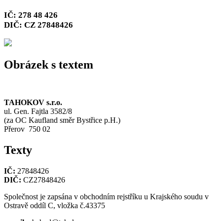
IČ: 278 48 426
DIČ: CZ 27848426
Obrázek s textem
TAHOKOV s.r.o.
ul. Gen. Fajtla 3582/8
(za OC Kaufland směr Bystřice p.H.)
Přerov 750 02
Texty
IČ:
27848426
DIČ:
CZ27848426
Společnost je zapsána v obchodním rejstříku u Krajského soudu v
Ostravě oddíl C, vložka č.43375