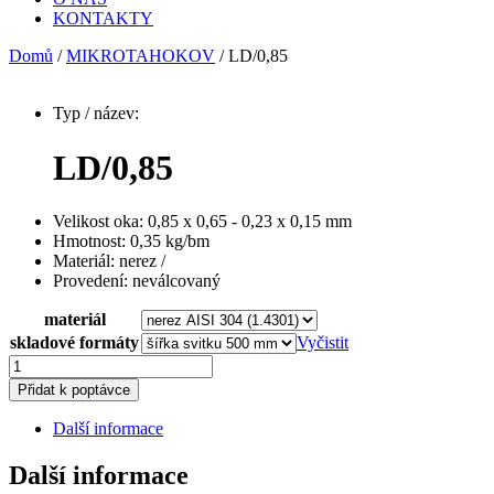
KONTAKTY
Domů
/
MIKROTAHOKOV
/ LD/0,85
Typ / název:
LD/0,85
Velikost oka:
0,85 x 0,65 - 0,23 x 0,15 mm
Hmotnost:
0,35 kg/bm
Materiál:
nerez
/
Provedení:
neválcovaný
materiál
skladové formáty
Vyčistit
LD/0,85
množství
Přidat k poptávce
Další informace
Další informace