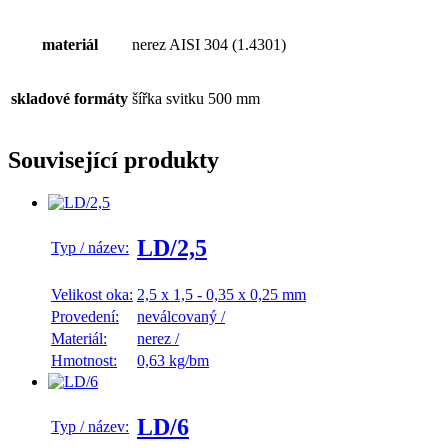
materiál
nerez AISI 304 (1.4301)
skladové formáty
šířka svitku 500 mm
Související produkty
LD/2,5
Typ / název:
Velikost oka:
2,5 x 1,5 - 0,35 x 0,25 mm
Provedení:
neválcovaný
/
Materiál:
nerez
/
Hmotnost:
0,63 kg/bm
LD/6
Typ / název: