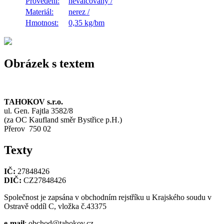
Provedení:
neválcovaný
/
Materiál:
nerez
/
Hmotnost:
0,35 kg/bm
Obrázek s textem
TAHOKOV s.r.o.
ul. Gen. Fajtla 3582/8
(za OC Kaufland směr Bystřice p.H.)
Přerov 750 02
Texty
IČ:
27848426
DIČ:
CZ27848426
Společnost je zapsána v obchodním rejstříku u Krajského soudu v
Ostravě oddíl C, vložka č.43375
e-mail
: obchod@tahokov.cz