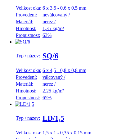
Velikost oka:
6 x 3,5 - 0,6 x 0,5 mm
Provedení:
neválcovaný
/
Materiál:
nerez
/
Hmotnost:
1,35 kg/m²
Propustnost:
63%
SQ/6
Typ / název:
Velikost oka:
6 x 4,5 - 0,8 x 0,8 mm
Provedení:
válcovaný
/
Materiál:
nerez
/
Hmotnost:
2,25 kg/m²
Propustnost:
65%
LD/1,5
Typ / název:
Velikost oka:
1,5 x 1 - 0,35 x 0,15 mm