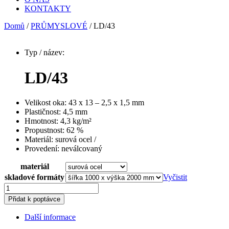
KONTAKTY
Domů
/
PRŮMYSLOVÉ
/ LD/43
Typ / název:
LD/43
Velikost oka:
43 x 13 – 2,5 x 1,5 mm
Plastičnost:
4,5 mm
Hmotnost:
4,3 kg/m²
Propustnost:
62 %
Materiál:
surová ocel
/
Provedení:
neválcovaný
materiál
skladové formáty
Vyčistit
LD/43
množství
Přidat k poptávce
Další informace