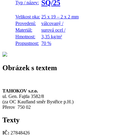
SQ/25
Typ / název:
Velikost oka:
25 x 19 – 2 x 2 mm
Provedení:
válcovaný
/
Materiál:
surová ocel
/
Hmotnost:
3,35 kg/m²
Propustnost:
70 %
Obrázek s textem
TAHOKOV s.r.o.
ul. Gen. Fajtla 3582/8
(za OC Kaufland směr Bystřice p.H.)
Přerov 750 02
Texty
IČ:
27848426