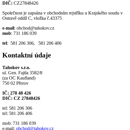
DIČ:
CZ27848426
Společnost je zapsána v obchodním rejstříku u Krajského soudu v
Ostravě oddíl C, vložka č.43375
e-mail
: obchod@tahokov.cz
mob
: 731 186 039
tel
: 581 206 306, 581 206 406
Kontaktní údaje
Tahokov s.r.o.
ul. Gen. Fajtla 3582/8
(za OC Kaufland)
750 02 Přerov
IČ: 278 48 426
DIČ: CZ 27848426
tel: 581 206 306
tel: 581 206 406
mob: 731 186 039
e-mail:
obchod@tahokov.cz