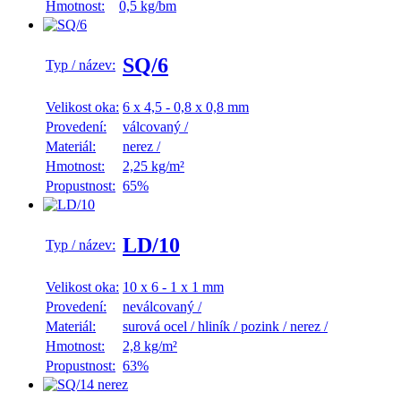
Hmotnost:
0,5 kg/bm
SQ/6
Typ / název:
Velikost oka:
6 x 4,5 - 0,8 x 0,8 mm
Provedení:
válcovaný
/
Materiál:
nerez
/
Hmotnost:
2,25 kg/m²
Propustnost:
65%
LD/10
Typ / název:
Velikost oka:
10 x 6 - 1 x 1 mm
Provedení:
neválcovaný
/
Materiál:
surová ocel
/
hliník
/
pozink
/
nerez
/
Hmotnost:
2,8 kg/m²
Propustnost:
63%