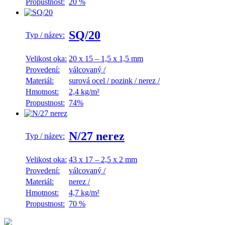
Propustnost:
20 %
SQ/20
Typ / název:
Velikost oka:
20 x 15 – 1,5 x 1,5 mm
Provedení:
válcovaný
/
Materiál:
surová ocel
/
pozink
/
nerez
/
Hmotnost:
2,4 kg/m²
Propustnost:
74%
N/27 nerez
Typ / název:
Velikost oka:
43 x 17 – 2,5 x 2 mm
Provedení:
válcovaný
/
Materiál:
nerez
/
Hmotnost:
4,7 kg/m²
Propustnost:
70 %