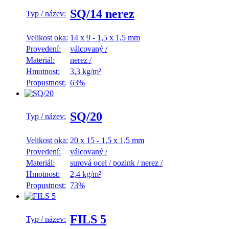
SQ/14 nerez
Typ / název:
Velikost oka:
14 x 9 - 1,5 x 1,5 mm
Provedení:
válcovaný
/
Materiál:
nerez
/
Hmotnost:
3,3 kg/m²
Propustnost:
63%
SQ/20
Typ / název:
Velikost oka:
20 x 15 - 1,5 x 1,5 mm
Provedení:
válcovaný
/
Materiál:
surová ocel
/
pozink
/
nerez
/
Hmotnost:
2,4 kg/m²
Propustnost:
73%
FILS 5
Typ / název: