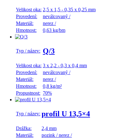
Velikost oka:
2,5 x 1,5 - 0,35 x 0,25 mm
Provedení:
neválcovaný
/
Materiál:
nerez
/
Hmotnost:
0,63 kg/bm
Q/3
Typ / název:
Velikost oka:
3 x 2,2 - 0,3 x 0,4 mm
Provedení:
neválcovaný
/
Materiál:
nerez
/
Hmotnost:
0,8 kg/m²
Propustnost:
70%
profil U 13,5×4
Typ / název:
Drážka:
2,4 mm
Materiál:
pozink
/
nerez
/