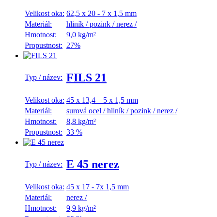
Velikost oka:
62,5 x 20 - 7 x 1,5 mm
Materiál:
hliník
/
pozink
/
nerez
/
Hmotnost:
9,0 kg/m²
Propustnost:
27%
FILS 21
Typ / název:
Velikost oka:
45 x 13,4 – 5 x 1,5 mm
Materiál:
surová ocel
/
hliník
/
pozink
/
nerez
/
Hmotnost:
8,8 kg/m²
Propustnost:
33 %
E 45 nerez
Typ / název:
Velikost oka:
45 x 17 - 7x 1,5 mm
Materiál:
nerez
/
Hmotnost:
9,9 kg/m²