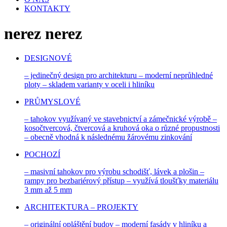
KONTAKTY
nerez
nerez
DESIGNOVÉ
– jedinečný design pro architekturu – moderní neprůhledné
ploty – skladem varianty v oceli i hliníku
PRŮMYSLOVÉ
– tahokov využívaný ve stavebnictví a zámečnické výrobě –
kosočtvercová, čtvercová a kruhová oka o různé propustnosti
– obecně vhodná k následnému žárovému zinkování
POCHOZÍ
– masivní tahokov pro výrobu schodišť, lávek a plošin –
rampy pro bezbariérový přístup – využívá tloušťky materiálu
3 mm až 5 mm
ARCHITEKTURA – PROJEKTY
– originální opláštění budov – moderní fasády v hliníku a