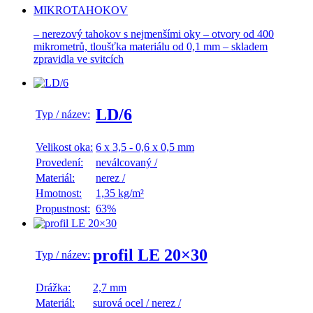
MIKROTAHOKOV
– nerezový tahokov s nejmenšími oky – otvory od 400
mikrometrů, tloušťka materiálu od 0,1 mm – skladem
zpravidla ve svitcích
LD/6
Typ / název:
Velikost oka:
6 x 3,5 - 0,6 x 0,5 mm
Provedení:
neválcovaný
/
Materiál:
nerez
/
Hmotnost:
1,35 kg/m²
Propustnost:
63%
profil LE 20×30
Typ / název:
Drážka:
2,7 mm
Materiál:
surová ocel
/
nerez
/