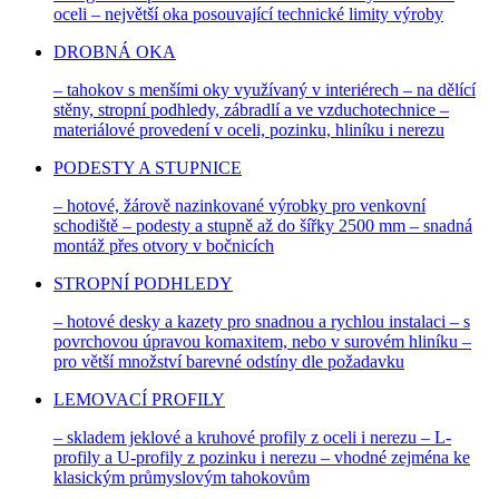
oceli – největší oka posouvající technické limity výroby
DROBNÁ OKA
– tahokov s menšími oky využívaný v interiérech – na dělící
stěny, stropní podhledy, zábradlí a ve vzduchotechnice –
materiálové provedení v oceli, pozinku, hliníku i nerezu
PODESTY A STUPNICE
– hotové, žárově nazinkované výrobky pro venkovní
schodiště – podesty a stupně až do šířky 2500 mm – snadná
montáž přes otvory v bočnicích
STROPNÍ PODHLEDY
– hotové desky a kazety pro snadnou a rychlou instalaci – s
povrchovou úpravou komaxitem, nebo v surovém hliníku –
pro větší množství barevné odstíny dle požadavku
LEMOVACÍ PROFILY
– skladem jeklové a kruhové profily z oceli i nerezu – L-
profily a U-profily z pozinku i nerezu – vhodné zejména ke
klasickým průmyslovým tahokovům