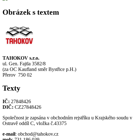
Obrázek s textem
TAHOKOV s.r.o.
ul. Gen. Fajtla 3582/8
(za OC Kaufland směr Bystřice p.H.)
Přerov 750 02
Texty
IČ:
27848426
DIČ:
CZ27848426
Společnost je zapsána v obchodním rejstříku u Krajského soudu v
Ostravě oddíl C, vložka č.43375
e-mail
: obchod@tahokov.cz
mob
: 731 186 039